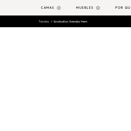
ntenido principal
CAMAS
MUEBLES
POR QU
Tiendas
Sovstudion Svenska Hem