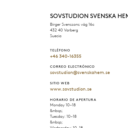
SOVSTUDION SVENSKA HE
Birger Svenssons väg 16c
432 40 Varberg
Suecia
TELÉFONO
+46 340-16355
CORREO ELECTRÓNICO
sovstudion@svenskahem.se
SITIO WEB
www.sovstudion.se
HORARIO DE APERTURA
Monday 10–18
&nbsp;
Tuesday: 10–18
&nbsp;
Wednesday: 10–18