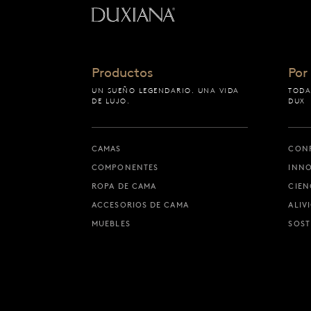
Volver a la página de i
Productos
Por
UN SUEÑO LEGENDARIO. UNA VIDA
TODA
DE LUJO.
DUX
CAMAS
CONF
COMPONENTES
INN
ROPA DE CAMA
CIEN
ACCESORIOS DE CAMA
ALIV
MUEBLES
SOST