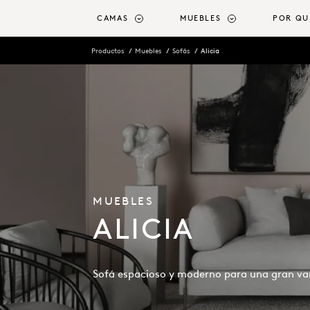
ntenido principal
CAMAS
MUEBLES
POR QU
Productos
Muebles
Sofás
Alicia
MUEBLES
ALICIA
Sofá espacioso y moderno para una gran va