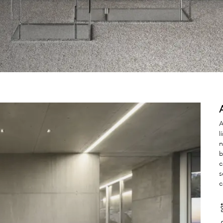
A
l
n
b
c
s
c